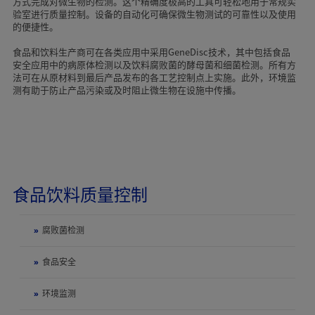
方式完成对微生物的检测。这个精确度极高的工具可轻松地用于常规实
验室进行质量控制。设备的自动化可确保微生物测试的可靠性以及使用
的便捷性。
食品和饮料生产商可在各类应用中采用GeneDisc技术，其中包括食品
安全应用中的病原体检测以及饮料腐败菌的酵母菌和细菌检测。所有方
法可在从原材料到最后产品发布的各工艺控制点上实施。此外，环境监
测有助于防止产品污染或及时阻止微生物在设施中传播。
食品饮料质量控制
»
腐败菌检测
»
食品安全
»
环境监测