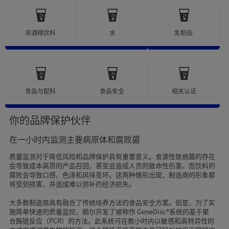
非酒精饮料
水
乳制品
食品与配料
食品安全
相关认证
你的品牌保护伙伴
在一小时内监测主要病原体和腐败菌
质量监测对于降低风险和品牌保护具有重要意义。食源性致病菌的存在
会导致成本高昂的产品召回，甚至会造成人员的致命性伤害。而饮料的
腐败会导致口感、色泽和风味变坏。这两种情形出现，制造商的形象都
将受到损害，并造成难以弥补的经济损失。
大多数制造商具有融合了传统培养方法的食品安全方案。但是，为了实
施简单快速的质量监控，颇尔开发了被称作 GeneDisc®系统的基于聚
合酶链反应（PCR）的方法。此系统可在数小时内以敏感和高特异性的