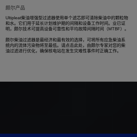
颇尔产品
柴油增强型过滤器使用单个滤芯即可清除柴油中的颗粒物
Ultipleat
和水。它们用于延长计划维护期的间隔和设备工作时间。业已证
明，颇尔技术可提高设备可靠性和平均故障间隔时间（
）。
MTBF
颇尔柴油过滤器是最经济和最有效的选择，可将所有应急柴油系
统内的流体污染物将至最低。请点击此处，由颇尔专家对您的柴
油过滤进行优化，确保核电站在发生灾难性事件时正确工作。