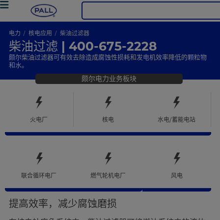
电力
核电应用
柴油过滤器
柴油过滤 | 400-675-2228
颇尔柴油过滤器可有效去除造成腐蚀性损耗和发电机效率降低的颗粒物
和水。
颇尔电力业务板块
火电厂
核电
水电/蓄能电站
联合循环电厂
燃气轮机电厂
风电
提高效率，减少腐蚀磨损