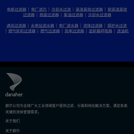
电能过滤器
|
电厂滤芯
|
冷却水过滤
|
高温高效过滤器
|
耐高温高效
过滤器
|
核级过滤器
|
柴油过滤器
|
冷却水过滤器
通风过滤器
|
水电站滤水器
|
电厂滤水器
|
流体过滤器
|
锅炉水过滤
|
燃气轮机过滤器
|
燃气过滤器
|
风电过滤器
|
齿轮箱呼吸器
|
滤油机
颇尔公司为全球广大工业领域客户提供过滤、分离和纯化解决方案，满足各类
关键的流体管理需求。
关于我们
关于颇尔