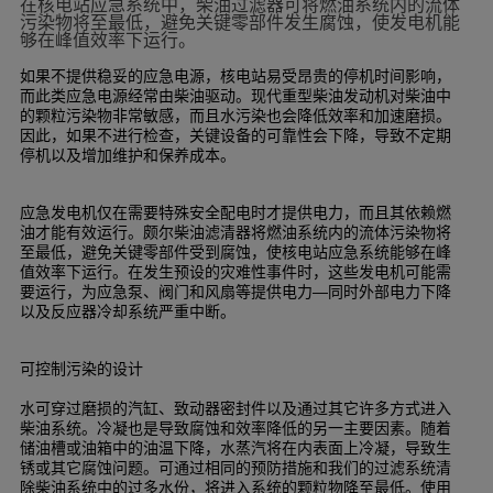
在核电站应急系统中，柴油过滤器可将燃油系统内的流体
污染物将至最低，避免关键零部件发生腐蚀，使发电机能
够在峰值效率下运行。
如果不提供稳妥的应急电源，核电站易受昂贵的停机时间影响，
而此类应急电源经常由柴油驱动。现代重型柴油发动机对柴油中
的颗粒污染物非常敏感，而且水污染也会降低效率和加速磨损。
因此，如果不进行检查，关键设备的可靠性会下降，导致不定期
停机以及增加维护和保养成本。
应急发电机仅在需要特殊安全配电时才提供电力，而且其依赖燃
油才能有效运行。颇尔柴油滤清器将燃油系统内的流体污染物将
至最低，避免关键零部件受到腐蚀，使核电站应急系统能够在峰
值效率下运行。在发生预设的灾难性事件时，这些发电机可能需
要运行，为应急泵、阀门和风扇等提供电力
同时外部电力下降
—
以及反应器冷却系统严重中断。
可控制污染的设计
水可穿过磨损的汽缸、致动器密封件以及通过其它许多方式进入
柴油系统。冷凝也是导致腐蚀和效率降低的另一主要因素。随着
储油槽或油箱中的油温下降，水蒸汽将在内表面上冷凝，导致生
锈或其它腐蚀问题。可通过相同的预防措施和我们的过滤系统清
除柴油系统中的过多水份，将进入系统的颗粒物降至最低。使用