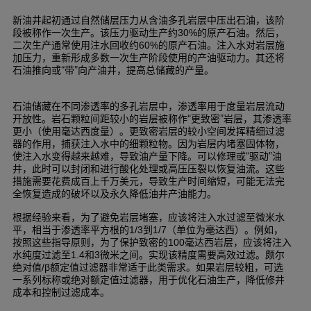
新油井起初通过自然储层压力从含油多孔岩层中压出石油，该阶
段被称作一次生产。该压力驱动生产约
的原产石油。然后，
30%
二次生产通常使用注水回收约
的原产石油。注入水对岩层施
60%
加压力，重新形成多数一次生产阶段使用的产油驱动力。其还将
石油推向或“带”向产油井，提高总储藏的产量。
石油储藏在不同渗透率的多孔岩层中，渗透率用于度量岩层流动
开放性。岩石颗粒间距较小的岩层被称作“更致密”岩层，其渗透率
更小（使用毫达西度量）。更致密岩层的较小空间发挥精细过滤
器的作用，捕获注入水中的细颗粒物。因为岩层内堵塞固体物，
使注入水变得越来越难，导致油产量下降。可以修理或“驱动”油
井，此时可以封闭和进行酸化处理或高压压裂以恢复油流。这些
措施需要花费成百上千万美元，导致生产时间缩短，可能无法完
全恢复造成的破坏以及永久降低油井产油能力。
根据经验来看，为了避免岩层堵塞，应该将注入水过滤至微米水
平，相当于渗透率平方根的
到
（单位为毫达西）。例如，
1/3
1/7
按照这些指导原则，为了保护致密的
毫达西岩层，应该将注入
100
水纯度过滤至
和
微米之间。实现该精度需要高效过滤。颇尔
1.4
3
绝对值
额定值过滤器非常适于此类需求。如果岩层较粗，可选
/β
一系列标称或绝对额定值过滤器，用于优化石油生产，降低修井
成本和控制过滤成本。