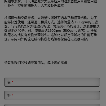
的颇尔滤材，可以明显减少大流量应用的过滤器使用量和使用较
小外壳，控制前期投入、人力和处理成本。
根据操作和空间考虑，大流量过滤器可选水平和竖直结构。为了
能够快速使用，还可通过租赁方式，选择流量达
的过滤
9500gpm
器。与传统的
外径滤芯相比，凭借其小巧的设计，滤芯更换次
2.5"
数减少达
倍。可用流量高达
（
滤芯）。全塑
40
1900lpm
500gpm/
料无芯构成使得废物处理最少。这种绝对额定值滤材的性能可重
现，从内向外的流动结构将所有残渣都保留在过滤器内部。
请联系我们的过滤专家团队，解决您的需求
名
*
姓
*