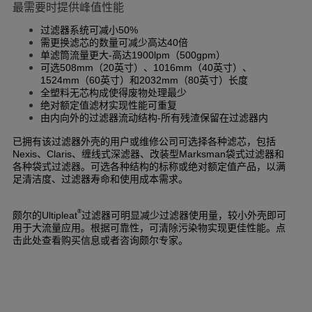
最需要时提供峰值性能
过滤器系统可减小
50%
需更换滤芯的数量可减少高达
倍
40
单滤筒流量更大
高达
（
）
-
1900lpm
500gpm
可选
（
英寸）、
（
英寸）、
508mm
20
1016mm
40
（
英寸）和
（
英寸）长度
1524mm
60
2032mm
80
全塑料无芯构成使得废物处理最少
绝对额定值滤材实现性能可重复
由内向外的过滤器流动结构
所有残渣保留在过滤器内
-
已拥有该过滤器外壳的用户或维修公司可选择各种滤芯，包括
、
、缠线式深滤器、改装型
袋式过滤器和
Nexis
Claris
Marksman
各种袋式过滤器。可选各种结构的标称或绝对额定值产品，以满
足清洁度、过滤器寿命和使用成本需求。
®
颇尔的
过滤器可明显减少过滤器使用量，较小外壳即可
Ultipleat
用于大流量应用。根据可靠性，可清除污染物实现更佳性能。点
击此处查看购买信息或者咨询颇尔专家。