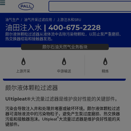
油气生产
油气开采过滤应用
上游注水和SRU
油田注入水 | 400-675-2228
颇尔液体颗粒过滤器从液体流中去除污染物颗粒，以防止泵严重磨损、
热交换器结垢和接触器发泡。
颇尔石油天然气业务板块
上游开采
中游输送
精炼
颇尔液体颗粒过滤器
Ultipleat®大流量过滤器是维护良好性能的关键部件。
污染会导致注入井和处理井堵塞或破坏环境。颇尔液体颗粒过滤
器可清除液流中的污染物粒子，避免产生泵过度磨损、热交换器
®
污垢和接触器泡沫。
大流量过滤器是维护良好性能的关
Ultipleat
键部件。