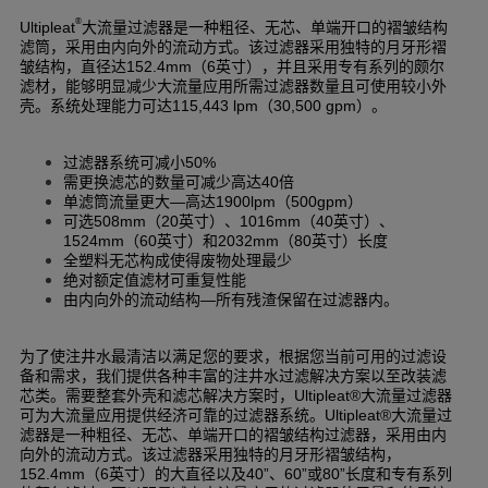
®
大流量过滤器是一种粗径、无芯、单端开口的褶皱结构
Ultipleat
滤筒，采用由内向外的流动方式。该过滤器采用独特的月牙形褶
皱结构，直径达
（
英寸），并且采用专有系列的颇尔
152.4mm
6
滤材，能够明显减少大流量应用所需过滤器数量且可使用较小外
壳。系统处理能力可达
（
）。
115,443 lpm
30,500 gpm
过滤器系统可减小
50%
需更换滤芯的数量可减少高达
倍
40
单滤筒流量更大
高达
（
）
—
1900lpm
500gpm
可选
（
英寸）、
（
英寸）、
508mm
20
1016mm
40
（
英寸）和
（
英寸）长度
1524mm
60
2032mm
80
全塑料无芯构成使得废物处理最少
绝对额定值滤材可重复性能
由内向外的流动结构
所有残渣保留在过滤器内。
—
为了使注井水最清洁以满足您的要求，根据您当前可用的过滤设
备和需求，我们提供各种丰富的注井水过滤解决方案以至改装滤
芯类。需要整套外壳和滤芯解决方案时，
大流量过滤器
Ultipleat®
可为大流量应用提供经济可靠的过滤器系统。
大流量过
Ultipleat®
滤器是一种粗径、无芯、单端开口的褶皱结构过滤器，采用由内
向外的流动方式。该过滤器采用独特的月牙形褶皱结构，
（
英寸）的大直径以及
、
或
长度和专有系列
152.4mm
6
40”
60”
80”