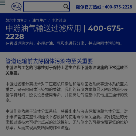
颇尔官方热线 : 400-675-2228
颇尔中国官网
油气生产
中游过滤
中游油气输送过滤应用 | 400-675-
2228
在管道运输之前，必须对油、气和水进行分离，并去除固体污染物。
管道运输前去除固体污染物至关重要
中游油气工艺的可靠性对于保持上游生产和下游炼油设施的正常运转至
关重要。
中游过滤和分离技术对于压缩机润滑油和溶剂回收系统等流体系统至关
重要，是去除固体污染物的关键。我们的解决方案将最大限度地减少设
备停机时间，延长设备使用寿命，并提高油气设施中其他加工操作的效
率。
中游作业依赖于流体分离系统。将采出水与液态烃和油藏气体分离，对
于维护管道完整性和延长下游设备的使用寿命至关重要。我们先进的分
离和过滤技术可提供卓越的过滤性能、无与伦比的可靠性和更低的维护
频率，从而实现高效精简的作业流程。