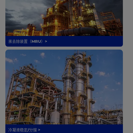
汞去除装置（MRU）>
冷凝液稳定/分馏 >