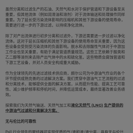
虽然分离和过滤生产的石油、天然气和水对于保护管道和下游设备至关
重要，但其他流体（例如润滑油和溶剂）对于流体输送和处理操作同样
重要。为了延长受污染流体影响的压缩机和其他下游设备的使用寿命，
需要进行进一步的下游过滤，以持续净化流体。
除了对产出流体进行初步分离和过滤外，下游还需要进一步过滤以净化
流体。这对于延长压缩机和其他下游设备的使用寿命至关重要，因为这
些设备会受到受污染流体的负面影响。脱水和去除酸性气体对于中游加
工作业也至关重要，有助于满足管道质量规范。这些工艺依赖于胺类和
乙二醇等溶剂来去除产出气体中的水和硫化氢，这些物质会腐蚀管道和
下游工艺设备，并对人员安全构成重大威胁。
作为全球领先的先进过滤技术供应商，颇尔公司为中游油气作业的各个
环节提供成熟完善的过滤解决方案。我们贯穿中游油气工艺流程的过滤
和分离技术，能够提供全面的解决方案，从而提升性能、提高工艺可靠
性、减少维护频率和停机时间，并降低运营成本，最终显著改善业务绩
效。
探索我们为天然气输送、天然气加工和
液化天然气 (LNG)
生产提供的
中游油气过滤和分离解决方案。
无与伦比的可靠性
Pall 行业领先的聚结器可实现优质的气/液和液/液分离，具有无与伦比