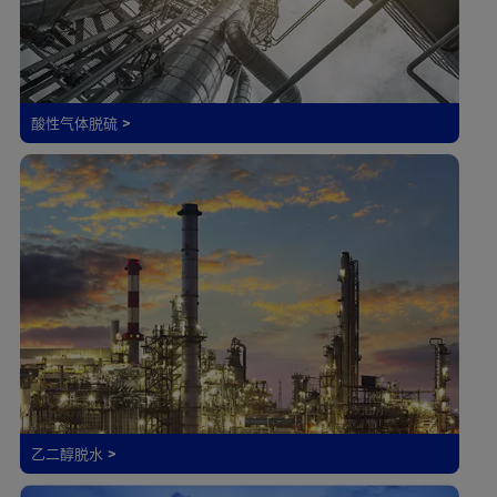
酸性气体脱硫 >
乙二醇脱水 >