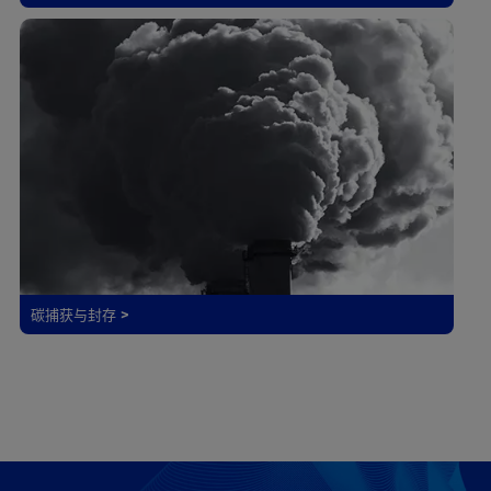
碳捕获与封存 >