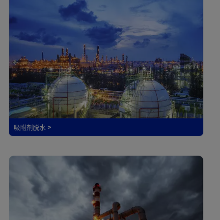
吸附剂脱水 >