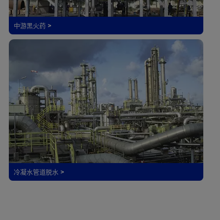
中游黑火药 >
冷凝水管道脱水 >