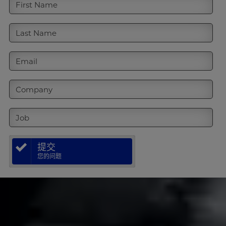
First Name
Last Name
Email
Company
Job
提交
您的问题