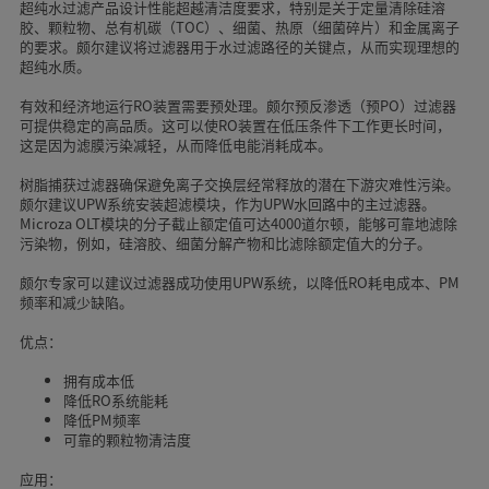
超纯水过滤产品设计性能超越清洁度要求，特别是关于定量清除硅溶
胶、颗粒物、总有机碳（TOC）、细菌、热原（细菌碎片）和金属离子
的要求。颇尔建议将过滤器用于水过滤路径的关键点，从而实现理想的
超纯水质。
有效和经济地运行RO装置需要预处理。颇尔预反渗透（预PO）过滤器
可提供稳定的高品质。这可以使RO装置在低压条件下工作更长时间，
这是因为滤膜污染减轻，从而降低电能消耗成本。
树脂捕获过滤器确保避免离子交换层经常释放的潜在下游灾难性污染。
颇尔建议UPW系统安装超滤模块，作为UPW水回路中的主过滤器。
Microza OLT模块的分子截止额定值可达4000道尔顿，能够可靠地滤除
污染物，例如，硅溶胶、细菌分解产物和比滤除额定值大的分子。
颇尔专家可以建议过滤器成功使用UPW系统，以降低RO耗电成本、PM
频率和减少缺陷。
优点：
拥有成本低
降低RO系统能耗
降低PM频率
可靠的颗粒物清洁度
应用：