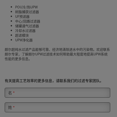
POU冷/热UPW
树脂捕获过滤器
UF预滤器
中心/回路过滤器
储罐通气过滤器
冷却水过滤器
超滤模块
UPW净化器
颇尔超纯水过滤产品能够可靠、经济地清除进水中的污染物。欢迎联系
颇尔专家，了解颇尔UPW过滤技术如何帮助最大程度地提高UPW系统
性能的更多信息。
有关提高工艺效率的更多信息，请联系我们的过滤专家团队。
名
*
姓
*