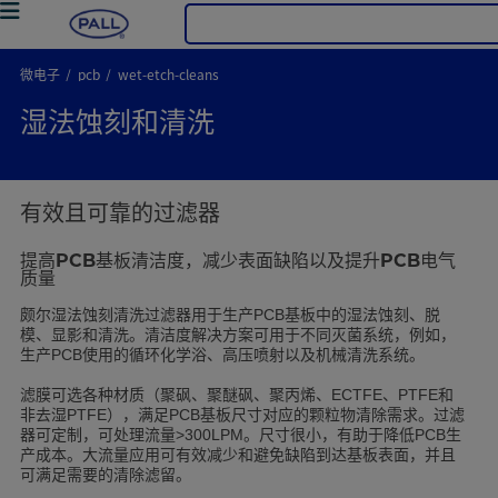
微电子
pcb
wet-etch-cleans
湿法蚀刻和清洗
有效且可靠的过滤器
提高PCB基板清洁度，减少表面缺陷以及提升PCB电气
质量
颇尔湿法蚀刻清洗过滤器用于生产
基板中的湿法蚀刻、脱
PCB
模、显影和清洗。清洁度解决方案可用于不同灭菌系统，例如，
生产
使用的循环化学浴、高压喷射以及机械清洗系统。
PCB
滤膜可选各种材质（聚砜、聚醚砜、聚丙烯、
、
和
ECTFE
PTFE
非去湿
），满足
基板尺寸对应的颗粒物清除需求。过滤
PTFE
PCB
器可定制，可处理流量
。尺寸很小，有助于降低
生
>300LPM
PCB
产成本。大流量应用可有效减少和避免缺陷到达基板表面，并且
可满足需要的清除滤留。