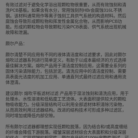
有效过滤对于避免化学浴出现颗粒物很重要，从而有效蚀刻和清
洗
基板。如果含有水分，常用蚀刻剂
会腐蚀
不锈
PCB
HBr
316L
钢。该材料通常用作等离子蚀刻工具供气系统的构造材料。然后
腐蚀会导致形成颗粒物和挥发性金属化合物，从而影响
功
PCB
能。形成的颗粒物会导致颗粒污染
表面、供气系统出现机械
PCB
故障和泄漏。
颇尔产品：
颇尔清楚不同应用有不同的液体清洁度和过滤要求，因此对颇尔
熔吹过滤器系列进行简单定义，有助于以成本最经济的方式选择
最佳解决方案。熔吹产品用于清洁度控制应用，这需要全系列的
固体污染清除能力，包括淤泥。清洗应用中的清洁度控制、需要
高表面光洁度的机加工应用、单通直列式最终过滤应用和通用流
体澄清。
建议颇尔
熔吹平板滤材过滤
产品用于湿法蚀刻和清洗应用，用于
处理水、水性溶液和低粘度工艺流体。大表面积提供较大的颗粒
物吸收能力。分级深层结构可以利用全部滤材体积清除污染物，
从而高效利用过滤器结构。改进的结构技术可形成多种过滤区，
同时增加或降低内部空隙。
所有颇尔过滤器都理想实现低颗粒脱落，因为结合和
或高度缠结
/
的纤维会降低下游脱落。褶皱深层滤材综合大表面积和分级深层
的优点，实现褶皱的相容性。颇尔产品经过
完整性测试，可
100%