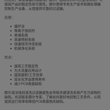
提高产品的稳定性和可靠性。颇尔使用专有生产技术和微处理器
控制生产设备，从而提供可靠的过滤器。
应用：
循环浴
等离子蚀刻剂
单通系统
高速喷射系统
快速倾泻冲洗系统
机械净化系统
优点：
提高工艺稳定性
为大流量应用设计
提高面积
工艺效率
/
延长化学品使用寿命
减少
表面缺陷
PCB
颇尔湿法蚀刻清洗过滤器避免会导致关键清洗系统产生污染物的
缺陷。欢迎联系颇尔专家，了解如何更好地控制工艺条件，从而
提高运行效率和降低
表面相关缺陷。
PCB