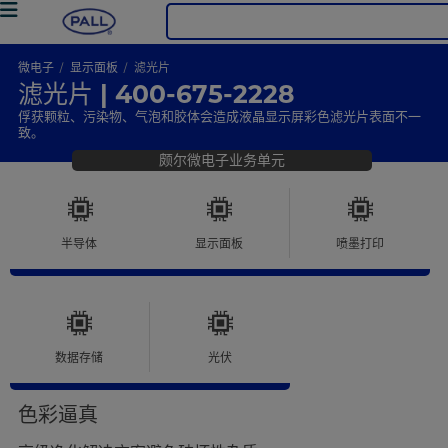
微电子
显示面板
滤光片
滤光片 | 400-675-2228
俘获颗粒、污染物、气泡和胶体会造成液晶显示屏彩色滤光片表面不一
致。
颇尔微电子业务单元
半导体
显示面板
喷墨打印
数据存储
光伏
色彩逼真