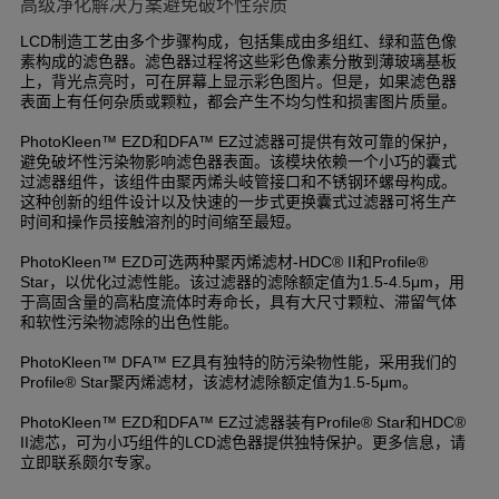
高级净化解决方案避免破坏性杂质
制造工艺由多个步骤构成，包括集成由多组红、绿和蓝色像
LCD
素构成的滤色器。滤色器过程将这些彩色像素分散到薄玻璃基板
上，背光点亮时，可在屏幕上显示彩色图片。但是，如果滤色器
表面上有任何杂质或颗粒，都会产生不均匀性和损害图片质量。
和
过滤器可提供有效可靠的保护，
PhotoKleen™ EZD
DFA™ EZ
避免破坏性污染物影响滤色器表面。该模块依赖一个小巧的囊式
过滤器组件，该组件由聚丙烯头岐管接口和不锈钢环螺母构成。
这种创新的组件设计以及快速的一步式更换囊式过滤器可将生产
时间和操作员接触溶剂的时间缩至最短。
可选两种聚丙烯滤材
和
PhotoKleen™ EZD
-HDC® II
Profile®
，以优化过滤性能。该过滤器的滤除额定值为
，用
Star
1.5-4.5μm
于高固含量的高粘度流体时寿命长，具有大尺寸颗粒、滞留气体
和软性污染物滤除的出色性能。
具有独特的防污染物性能，采用我们的
PhotoKleen™ DFA™ EZ
聚丙烯滤材，该滤材滤除额定值为
。
Profile® Star
1.5-5μm
和
过滤器装有
和
PhotoKleen™ EZD
DFA™ EZ
Profile® Star
HDC®
滤芯，可为小巧组件的
滤色器提供独特保护。更多信息，请
II
LCD
立即联系颇尔专家。