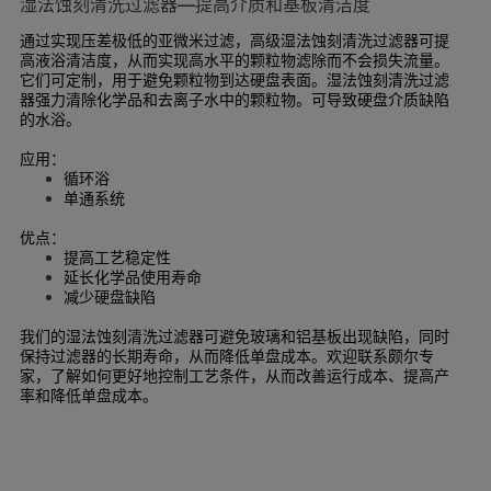
湿法蚀刻清洗过滤器—提高介质和基板清洁度
通过实现压差极低的亚微米过滤，高级湿法蚀刻清洗过滤器可提
高液浴清洁度，从而实现高水平的颗粒物滤除而不会损失流量。
它们可定制，用于避免颗粒物到达硬盘表面。湿法蚀刻清洗过滤
器强力清除化学品和去离子水中的颗粒物。可导致硬盘介质缺陷
的水浴。
应用：
循环浴
单通系统
优点：
提高工艺稳定性
延长化学品使用寿命
减少硬盘缺陷
我们的湿法蚀刻清洗过滤器可避免玻璃和铝基板出现缺陷，同时
保持过滤器的长期寿命，从而降低单盘成本。欢迎联系颇尔专
家，了解如何更好地控制工艺条件，从而改善运行成本、提高产
率和降低单盘成本。