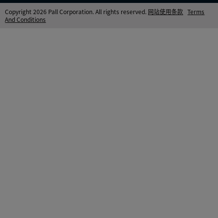
Copyright 2026 Pall Corporation. All rights reserved.
网站使用条款
Terms
And Conditions
400-675-2228
颇尔咨询热线