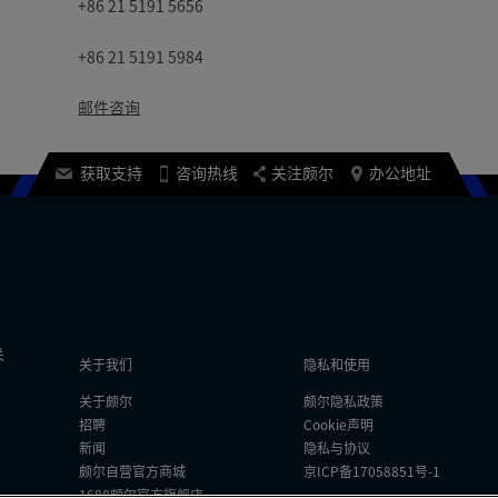
+86 21 5191 5656
+86 21 5191 5984
邮件咨询
获取支持
咨询热线
关注颇尔
办公地址
关
关于我们
隐私和使用
关于颇尔
颇尔隐私政策
招聘
Cookie声明
新闻
隐私与协议
颇尔自营官方商城
京ICP备17058851号-1
1688颇尔官方旗舰店