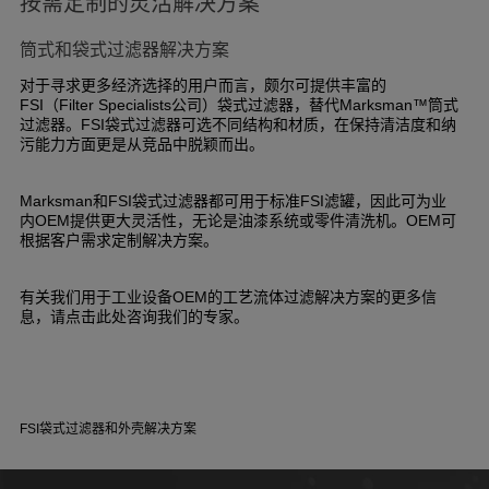
按需定制的灵活解决方案
筒式和袋式过滤器解决方案
对于寻求更多经济选择的用户而言，颇尔可提供丰富的
（
公司）袋式过滤器，替代
筒式
FSI
Filter Specialists
Marksman™
过滤器。
袋式过滤器可选不同结构和材质，在保持清洁度和纳
FSI
污能力方面更是从竞品中脱颖而出。
和
袋式过滤器都可用于标准
滤罐，因此可为业
Marksman
FSI
FSI
内
提供更大灵活性，无论是油漆系统或零件清洗机。
可
OEM
OEM
根据客户需求定制解决方案。
有关我们用于工业设备
的工艺流体过滤解决方案的更多信
OEM
息，请点击此处咨询我们的专家。
袋式过滤器和外壳解决方案
FSI