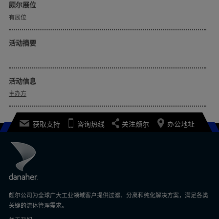
颇尔展位
有展位
活动摘要
活动信息
主办方
获取支持
咨询热线
关注颇尔
办公地址
我们及我们的合作伙伴使用 Cookie 和其他跟踪技术，以
及您直接向我们提供的部分数据（比如，您的联系方式）
来改善您使用我们网站的体验，根据您针对这些网站及其
他网站的交互为您提供个性化的广告和内容，让您可以在
社交媒体上分享内容，展开分析并衡量我们广告活动的效
颇尔公司为全球广大工业领域客户提供过滤、分离和纯化解决方案，满足各类
果。点击“接受所有 Cookie”，即表示您同意上述内
关键的流体管理需求。
容，并同意将该数据与我们的合作伙伴共享（链接见下