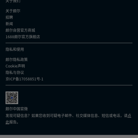
方）。您可以随时在我们网站底部的“Cookie 设置”部
关于我们
分更改您的同意偏好。请查看我们的《Cookie 通知》，
关于颇尔
了解有关我们实践的更多信息.
Cookie Notice
招聘
新闻
Pall Cookie Partners Details
颇尔自营官方商城
1688颇尔官方旗舰店
Cookie 设置
接受所有 Cookie
隐私和使用
颇尔隐私政策
Cookie声明
隐私与协议
京ICP备17058851号-1
颇尔中国官微
发现可疑信息？如果您收到可疑电子邮件、社交媒体信息、短信或电话，请
点
此
报告。