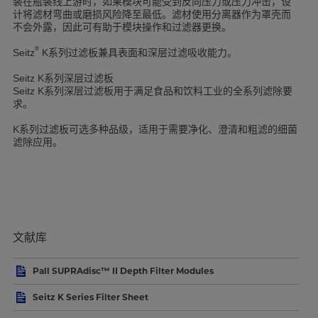
装在瓶装线上游时，如果模块可能受到反向压力或压力冲击，设
计将滤材弯曲或磨损风险降至最低。滤材使用分离器作为罩壳而
不会外露，因此可有助于模块操作和过滤器更换。
®
系列过滤板兼具表面和深层过滤吸收能力。
Seitz
K
系列深层过滤板
Seitz K
系列深层过滤板用于满足食品和饮料工业的全系列滤除要
Seitz K
求。
系列过滤板可选多种品级，适用于需要净化、澄清和粗滤的细菌
K
滤除应用。
文献库
Pall SUPRAdisc™ II Depth Filter Modules
Seitz K Series Filter Sheet