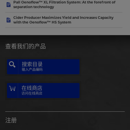
Pall Oenoflow™ XL Filtration System: At the forefront of
separation technology
Cider Producer Maximizes Yield and Increases Capacity
with the Oenoflow™ HS System
查看我们的产品
搜索目录
输入产品编码
在线商店
访问在线商店
注册