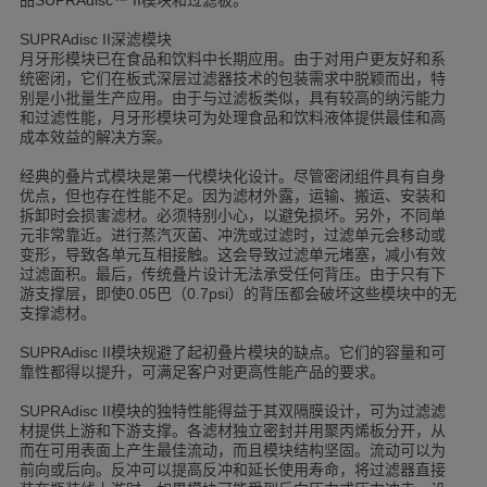
深滤模块
SUPRAdisc II
月牙形模块已在食品和饮料中长期应用。由于对用户更友好和系
统密闭，它们在板式深层过滤器技术的包装需求中脱颖而出，特
别是小批量生产应用。由于与过滤板类似，具有较高的纳污能力
和过滤性能，月牙形模块可为处理食品和饮料液体提供最佳和高
成本效益的解决方案。
经典的叠片式模块是第一代模块化设计。尽管密闭组件具有自身
优点，但也存在性能不足。因为滤材外露，运输、搬运、安装和
拆卸时会损害滤材。必须特别小心，以避免损坏。另外，不同单
元非常靠近。进行蒸汽灭菌、冲洗或过滤时，过滤单元会移动或
变形，导致各单元互相接触。这会导致过滤单元堵塞，减小有效
过滤面积。最后，传统叠片设计无法承受任何背压。由于只有下
游支撑层，即使
巴（
）的背压都会破坏这些模块中的无
0.05
0.7psi
支撑滤材。
模块规避了起初叠片模块的缺点。它们的容量和可
SUPRAdisc II
靠性都得以提升，可满足客户对更高性能产品的要求。
模块的独特性能得益于其双隔膜设计，可为过滤滤
SUPRAdisc II
材提供上游和下游支撑。各滤材独立密封并用聚丙烯板分开，从
而在可用表面上产生最佳流动，而且模块结构坚固。流动可以为
前向或后向。反冲可以提高反冲和延长使用寿命，将过滤器直接