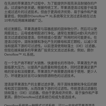
在先进的苹果酒生产过程中，为了能提供外观亮泽且耐储存的产
品，过滤操作是关键。根据传统工艺，苹果酒澄清过程基于硅藻
土或过滤片的过滤技术。但由于更具经济优势、易于操作和产废
量更低，例如颇尔
系统等交叉流过滤系统在过去
Oenoflow™ XL
年内应用越来越被广泛。
10
经过发酵后，苹果酒通常与容器底部的固体物分开，然后可以使
用膨润土、云母或者明胶进行净化。通常在发酵后
或
天内进行
4
5
首次过滤或初级澄清，但传统或小型酒厂所用时间可能更长。在
澄清过程中，清除发酵和净化产生的酵母和其它颗粒，以减少浑
浊和提高下游的可过滤性。以前澄清使用硅藻土（
）过滤器，
DE
但现在越来越多的苹果酒厂投资交叉流过滤系统，例如，颇尔
系统。
Oenoflow™ XL
在一个生产商不断扩大销售、快速增长的市场中，苹果酒生产商
面临更大压力，以提高产品质量和降低成本，同时还要满足更严
格的安全和法规要求。苹果酒生产商需要选择易于使用、更少人
力、环境更友好且可以保持原酒特色的过滤技术。
澄清是苹果酒生产的主要过滤步骤，用于清除发酵和净化后的酵
母和其它固体物，从而改善下游的可过滤性。传统澄清过滤器包
括硅藻土（
）过滤器。但由于更具经济优势、易于操作和产率
DE
更高，颇尔
过滤系统已经成为首选技术。
Oenoflow
系统是一种膜式过滤系统，可以一步完成苹果酒澄清，
Oenoflow