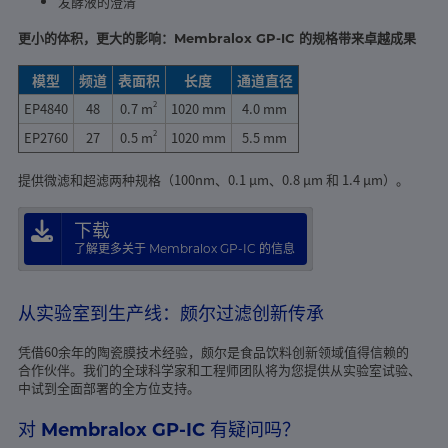
发酵液的澄清
更小的体积，更大的影响：Membralox GP-IC 的规格带来卓越成果
模型
频道
表面积
长度
通道直径
2
EP4840
48
0.7 m
1020 mm
4.0 mm
2
EP2760
27
0.5 m
1020 mm
5.5 mm
提供微滤和超滤两种规格（100nm、0.1 µm、0.8 µm 和 1.4 µm）。
下载
了解更多关于 Membralox GP-IC 的信息
从实验室到生产线：颇尔过滤创新传承
凭借60余年的陶瓷膜技术经验，颇尔是食品饮料创新领域值得信赖的
合作伙伴。我们的全球科学家和工程师团队将为您提供从实验室试验、
中试到全面部署的全方位支持。
对 Membralox GP-IC 有疑问吗？