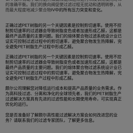
的准确平衡。我们的换向阀促使过滤过程无扰动和透明转移，从
而最大程度地减少聚合物
中的所有压力突变和变化。
IV
正确过滤
树脂的另一个关键因素是控制剪切速率。使用不控
PET
制剪切速率的过滤器会导致树脂变色或者加速形成乙醛，这都是
最终产品质量的主要问题。我们的熔体聚合物过滤系统设计业已
证实可控制过滤过程中的剪切速率，避免聚合物发生热降解，完
全避免
树脂生产过程中形成乙醛。
PET
正确过滤
树脂的另一个关键因素是控制剪切速率。使用不控
PET
制剪切速率的过滤器会导致树脂变色或者加速形成乙醛，这都是
最终产品质量的主要问题。我们的熔体聚合物过滤系统设计业已
证实可控制过滤过程中的剪切速率，避免聚合物发生热降解，完
全避免
树脂生产过程中形成乙醛。
PET
颇尔公司理解您对降低运行成本和提高产品质量的业务需求。作
为高科技过滤、分离和净化的全球领先者，我们的
树脂生产
PET
过滤解决方案具有先进的过滤性能和长期使用寿命，可实现真正
优化的运行。
您是否准备好了解颇尔高性能过滤解决方案会如何改进您的业
务？请联系我们的过滤专家团队，了解更多信息。