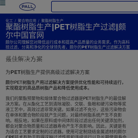
化工
聚合物应用
聚酯树脂生产
聚酯树脂生产|PET树脂生产过滤|颇
尔中国官网
颇尔公司理解您对降低运行成本和提高产品质量的业务需求。作为高科
技过滤、分离和净化的全球领先者，颇尔的PET树脂生产过滤解决方案
具有先进的过滤性能和长期使用寿命，可实现真正优化的运行。您是否
准备好了解颇尔高性能过滤解决方案会如何改进您的业务？请联系颇尔
最佳解决方案
的过滤专家团队，了解更多信息。
为PET树脂生产提供高级过滤解决方案
颇尔
树脂生产用过滤解决方案提供优化性能和可持续运行，
PET
实现稳定的高品质树脂产品和降低使用成本。
我们的聚酯预聚物和熔体聚合物过滤器是
树脂生产的最佳解
PET
决方案。在从酯化工艺到清除凝胶、交联、鱼眼和硬污染物等浆
液工艺中，高效过滤非常关键。如果过滤不充分，这些污染物会
在单体和聚合物阶段就产生问题，对最终树脂系统产生不良影
响。相反地，如果在原料或中间体阶段过滤出任何关键添加剂，
都会对聚合物质量和过滤器寿命产生不良影响。因此，关键是有
为适合工艺要求定制的过滤器。使用可定制烧结金属滤材的颇尔
CPF技术有助于取得这种过滤性能和连续运行以及长期使用寿命