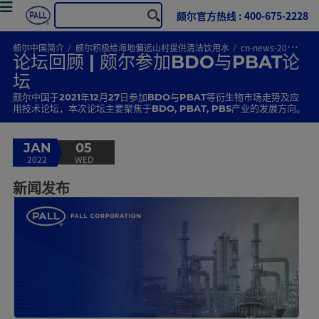
颇尔官方热线 : 400-675-2228
颇尔中国简介
颇尔积极给海地偏远山村提供清洁饮用水
cn-news-2022010601
论坛回顾 | 颇尔参加BDO与PBAT论
坛
颇尔中国于2021年12月27日参加BDO与PBAT等衍生物市场走势及应
用技术论坛，本次论坛主要聚焦于BDO, PBAT, PBS产业的发展方向。
JAN
05
2022
WED
新闻发布