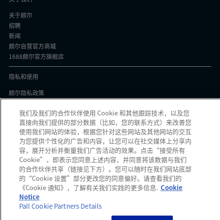
关于颇尔
招聘
新闻
颇尔自营官方商城
1688颇尔官方旗舰店
隐私和使用
颇尔隐私政策
Cookie声明
我们及我们的合作伙伴使用 Cookie 和其他跟踪技术，以及您
隐私与协议
直接向我们提供的部分数据（比如，您的联系方式）来改善您
京ICP备17058851号-1
使用我们网站的体验，根据您针对这些网站及其他网站的交互
为您提供个性化的广告和内容，让您可以在社交媒体上分享内
容，展开分析并衡量我们广告活动的效果。点击“接受所有
Cookie”，即表示您同意上述内容，并同意将该数据与我们
的合作伙伴共享（链接见下方）。您可以随时在我们网站底部
颇尔中国官微
的“Cookie 设置”部分更改您的同意偏好。请查看我们的
发现可疑信息？如果您收到可疑电子邮件、社交媒体信息、短信或电话，请
点
《Cookie 通知》，了解有关我们实践的更多信息.
Cookie
此
报告。
Notice
Pall Cookie Partners Details