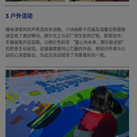
3 户外活动
趣味课堂的欢声笑语尚未消散，六块纳斯卡巨画及温馨合照便接
续定格了美好瞬间。颇尔员工与邓厂师生趁热打铁、默契协作，
手握画笔共绘蓝图，以绚烂色彩将 “童心向未来，颇尔助远航”
的愿景生动呈现。这幅凝聚着同心力量的作品，将知识传递与公
益初心深度融合，为此次活动增添了浓墨重彩的一笔。