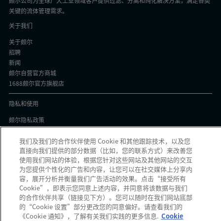
颇尔公司为全球广大工业领域客户提供过滤、分离和纯化解决方案，满足各类
关键的流体管理需求。
关于我们
关于颇尔
招聘
新闻
颇尔自营官方商城
1688颇尔官方旗舰店
隐私和使用
颇尔隐私政策
Cookie声明
隐私与协议
我们及我们的合作伙伴使用 Cookie 和其他跟踪技术，以及您
直接向我们提供的部分数据（比如，您的联系方式）来改善您
京ICP备17058851号-1
使用我们网站的体验，根据您针对这些网站及其他网站的交互
为您提供个性化的广告和内容，让您可以在社交媒体上分享内
容，展开分析并衡量我们广告活动的效果。点击“接受所有
Cookie”，即表示您同意上述内容，并同意将该数据与我们
的合作伙伴共享（链接见下方）。您可以随时在我们网站底部
颇尔中国官微
的“Cookie 设置”部分更改您的同意偏好。请查看我们的
发现可疑信息？如果您收到可疑电子邮件、社交媒体信息、短信或电话，请
点
《Cookie 通知》，了解有关我们实践的更多信息.
Cookie
此
报告。